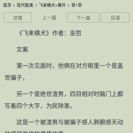
首页
>
现代耽美
>
飞来横犬+番外
>
第1章
上一篇
详情
下一篇
目录
《飞来横犬》作者：巫哲
文案
第一次见面时，他俩在对方眼里一个是盖
世骗子，
另一个是绝世渣男，四目相对时脑门上都
写着四个大字，为民除害。
这是一个被渣男与被骗子感人肺腑感天动