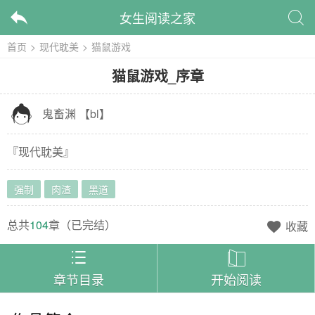
女生阅读之家


首页
>
现代耽美
>
猫鼠游戏
猫鼠游戏
_
序章

鬼畜渊
【
bl
】
『
现代耽美
』
强制
肉渣
黑道
总共
104
章（
已完结
）
收藏



章节目录
开始阅读