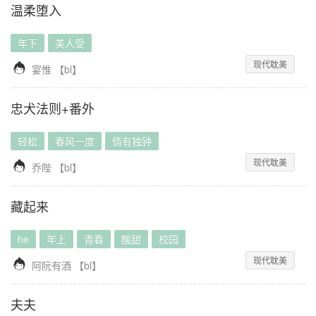
温柔堕入
年下
美人受
现代耽美

宴惟
【
bl
】
忠犬法则+番外
轻松
春风一度
情有独钟
现代耽美

乔陛
【
bl
】
藏起来
he
年上
青春
酸甜
校园
现代耽美

阿阮有酒
【
bl
】
夫夫