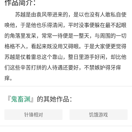
作品简介：
苏越是由袁风带进来的，是以也没有人敢私自使
唤他，于是他也乐得清闲，平时没事便躲在最不起眼
的角落里发呆，常常一待便是一整天，与周围的一切
格格不入，看起来既没用又碍眼。于是大家便更觉得
苏越是仗着雷总这个靠山，整日里游手好闲，却比他
们这些辛苦打拼的人待遇还要好，不禁嫉妒得牙痒
痒。
『
鬼畜渊
』的其
她
作品：
针锋相对
饥饿游戏