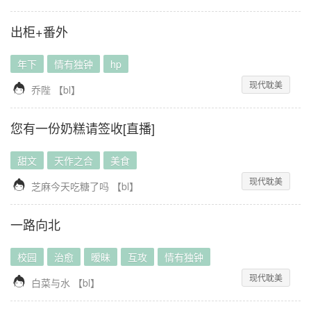
出柜+番外
年下
情有独钟
hp
现代耽美

乔陛
【
bl
】
您有一份奶糕请签收[直播]
甜文
天作之合
美食
现代耽美

芝麻今天吃糖了吗
【
bl
】
一路向北
校园
治愈
暧昧
互攻
情有独钟
现代耽美

白菜与水
【
bl
】