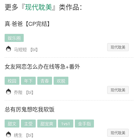
更多『
现代耽美
』类作品：
真·爸爸【CP完结】
娱乐圈
现代耽美

马短短
【
bl
】
女友网恋怎么办在线等急+番外
校园
年下
青春
欢脱
现代耽美

乔陛
【
bl
】
总有厉鬼想吃我软饭
甜文
主受
甜宠爽
1vs1
金手指
现代耽美

绣生
【
bl
】