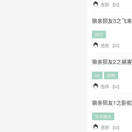

恩顾
【
bl
】
狼亲狈友3之飞
续写

恩顾
【
bl
】
狼亲狈友2之祸
he
恐怖

恩顾
【
bl
】
狼亲狈友1之卧
近水楼台

恩顾
【
bl
】