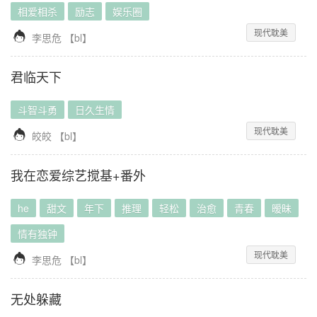
相爱相杀
励志
娱乐圈
现代耽美

李思危
【
bl
】
君临天下
斗智斗勇
日久生情
现代耽美

皎皎
【
bl
】
我在恋爱综艺搅基+番外
he
甜文
年下
推理
轻松
治愈
青春
暧昧
情有独钟
现代耽美

李思危
【
bl
】
无处躲藏