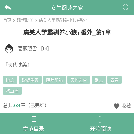
女生阅读之家


首页
>
现代耽美
>
病美人学霸驯养小狼+番外
病美人学霸驯养小狼+番外
_
第1章

蔷薇照雪
【
bl
】
『
现代耽美
』
暗恋
破镜重圆
阴差阳错
天作之合
励志
青春
狗血虐
总共
284
章（
已完结
）
收藏



章节目录
开始阅读