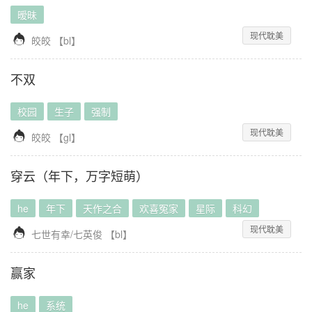
暧昧
现代耽美

皎皎
【
bl
】
不双
校园
生子
强制
现代耽美

皎皎
【
gl
】
穿云（年下，万字短萌）
he
年下
天作之合
欢喜冤家
星际
科幻
现代耽美

七世有幸/七英俊
【
bl
】
赢家
he
系统