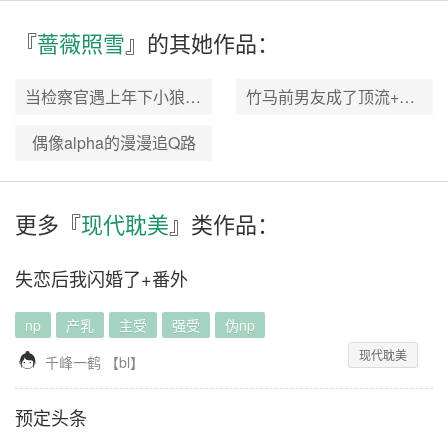
『
蔷薇照雪
』的其
她
作品：
当检察官遇上年下小狼狗+番外
竹马前男友成了顶流+番外
偶像alpha的漫漫追Q路
更多『
现代耽美
』类作品：
失恋后我闪婚了+番外
np
产乳
主受
强受
伪np
现代耽美

千峰一鹤
【
bl
】
预定头条