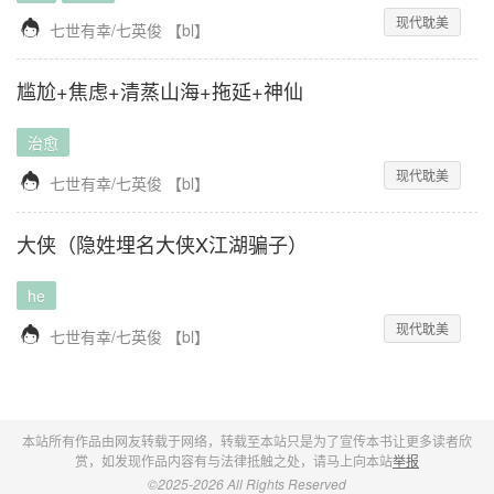
现代耽美

七世有幸/七英俊
【
bl
】
尴尬+焦虑+清蒸山海+拖延+神仙
治愈
现代耽美

七世有幸/七英俊
【
bl
】
大侠（隐姓埋名大侠X江湖骗子）
he
现代耽美

七世有幸/七英俊
【
bl
】
本站所有作品由网友转载于网络，转载至本站只是为了宣传本书让更多读者欣
赏，如发现作品内容有与法律抵触之处，请马上向本站
举报
©2025-2026
All Rights Reserved