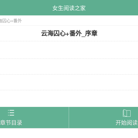
女生阅读之家
海囚心+番外
云海囚心+番外
_
序章
）


章节目录
开始阅读