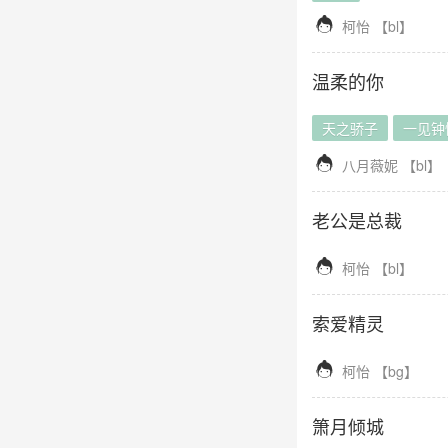

柯怡
【
bl
】
温柔的你
天之骄子
一见钟

八月薇妮
【
bl
】
老公是总裁

柯怡
【
bl
】
索爱精灵

柯怡
【
bg
】
箫月倾城