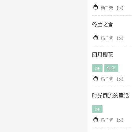

杨千紫
【
bl
】
冬至之雪

杨千紫
【
bl
】
四月樱花
he
年代

杨千紫
【
bl
】
时光倒流的童话
he

杨千紫
【
bl
】