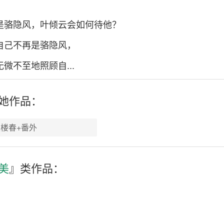
是骆隐风，叶倾云会如何待他？
自己不再是骆隐风，
微不至地照顾自...
她
作品：
楼春+番外
美
』类作品：