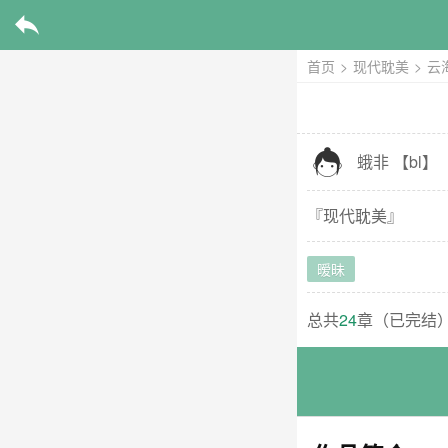

首页
>
现代耽美
>
云

蛾非
【
bl
】
『
现代耽美
』
暧昧
总共
24
章（
已完结