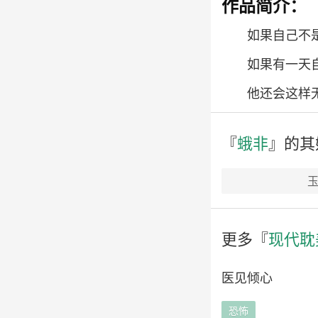
作品简介：
如果自己不
如果有一天
他还会这样无
『
蛾非
』的其
玉
更多『
现代耽
医见倾心
恐怖