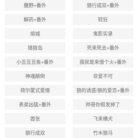
撒野+番外
狼行成双+番外
解药+番外
轻狂
熔城
鬼影实录
猎狼岛
死来死去+番外
小丑丑丑鱼+番外
我就是来借个火+番外
神魂颠倒
非爱不可
荷尔蒙式爱情
狼的诱惑/狼的爱恋+番外
表弟凶猛+番外
帅哥你假发掉了
嚣张
飞来横犬
狼行成双
竹木狼马