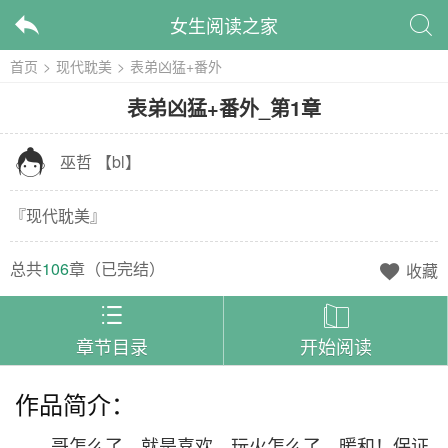
女生阅读之家


首页
>
现代耽美
>
表弟凶猛+番外
表弟凶猛+番外
_
第1章

巫哲
【
bl
】
『
现代耽美
』
总共
106
章（
已完结
）
收藏



章节目录
开始阅读
作品简介：
哥怎么了，就是喜欢，玩火怎么了，暖和！保证