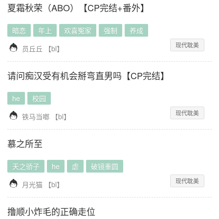
夏霜秋荣（ABO）【CP完结+番外】
暗恋
年上
欢喜冤家
强制
养成
现代耽美

员丘丘
【
bl
】
请问痴汉受有机会掰弯直男吗【CP完结】
he
校园
现代耽美

铁马当啷
【
bl
】
慕之所至
天之骄子
he
虐
破镜重圆
现代耽美

月光猫
【
bl
】
撸顺小炸毛的正确走位