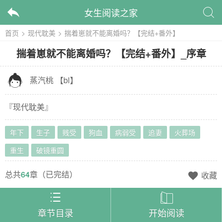
女生阅读之家


首页
>
现代耽美
>
揣着崽就不能离婚吗？【完结+番外】
揣着崽就不能离婚吗？【完结+番外】
_
序章

蒸汽桃
【
bl
】
『
现代耽美
』
年下
生子
贱受
狗血
病弱受
追妻
火葬场
重生
破镜重圆
总共
64
章（
已完结
）
收藏



章节目录
开始阅读