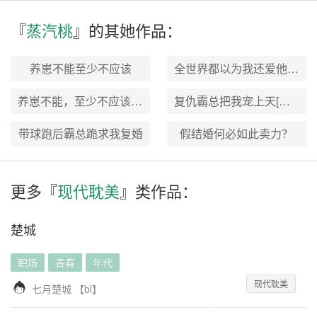
『
蒸汽桃
』的其
她
作品：
养崽不能至少不应该
全世界都以为我还爱他[重生]
养崽不能，至少不应该(叔叔不能，至少不应该)+番外
复仇霸总把我宠上天[娱乐圈]+番外
带球跑后霸总跪求我复婚
假结婚何必如此卖力？
更多『
现代耽美
』类作品：
楚城
职场
青春
年代
现代耽美

七月楚城
【
bl
】