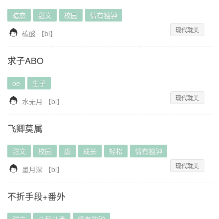
暗恋
甜文
校园
情有独钟
现代耽美

碳酸
【
bl
】
求子ABO
oe
生子
现代耽美

水无月
【
bl
】
飞卿莫属
甜文
校园
虐
成长
轻松
情有独钟
现代耽美

墨月深
【
bl
】
不折手段+番外