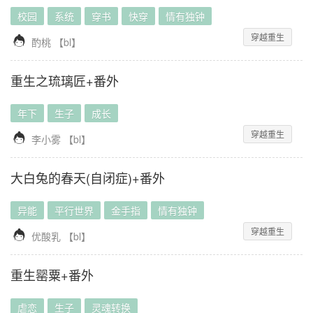
校园
系统
穿书
快穿
情有独钟
穿越重生

酌桃
【
bl
】
重生之琉璃匠+番外
年下
生子
成长
穿越重生

李小雾
【
bl
】
大白兔的春天(自闭症)+番外
异能
平行世界
金手指
情有独钟
穿越重生

优酸乳
【
bl
】
重生罂粟+番外
虐恋
生子
灵魂转换