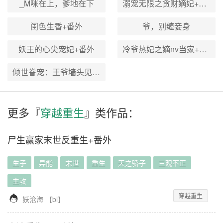
_M咪在上，爹地在下
溺宠无限之贪财嫡妃+番外
闺色生香+番外
爷，别缠妾身
妖王的心尖宠妃+番外
冷爷热妃之嫡nv当家+番外
倾世眷宠：王爷墙头见+番外
更多『
穿越重生
』类作品：
尸生赢家末世反重生+番外
生子
异能
末世
重生
天之骄子
三观不正
主攻
穿越重生

妖沧海
【
bl
】