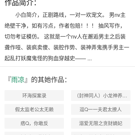
作品简介：
小白简介，正剧路线，一对一欢宠文。 男nv主
绝壁干净，如有污点，作者包赔！！！ 抽风写作，
切勿考证模仿。 这就是一个nv人在邂逅男主之后装
聋作哑、装疯卖傻、装腔作势、装神弄鬼携手男主一
起乱打妖魔鬼怪的狗血穿越史—— ...
『
雨凉
』的其
她
作品：
环海探案录
（封神同人）小龙神养成日记[主封神]
假太监老公太无赖
逗Q一一夫君太撩人
痞Q，你敢反
溺爱无限之贪财嫡妃