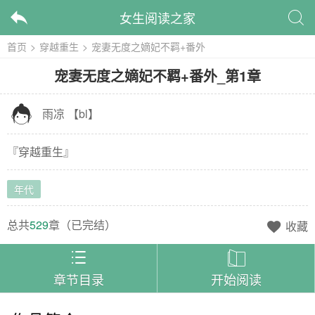
女生阅读之家


首页
>
穿越重生
>
宠妻无度之嫡妃不羁+番外
宠妻无度之嫡妃不羁+番外
_
第1章

雨凉
【
bl
】
『
穿越重生
』
年代
总共
529
章（
已完结
）
收藏



章节目录
开始阅读