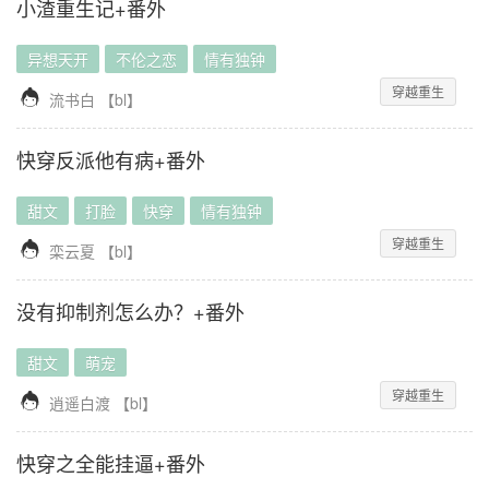
小渣重生记+番外
异想天开
不伦之恋
情有独钟
穿越重生

流书白
【
bl
】
快穿反派他有病+番外
甜文
打脸
快穿
情有独钟
穿越重生

栾云夏
【
bl
】
没有抑制剂怎么办？+番外
甜文
萌宠
穿越重生

逍遥白渡
【
bl
】
快穿之全能挂逼+番外