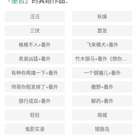
泛泛
秋燥
三伏
嚣张
格格不入+番外
飞来横犬+番外
表弟凶猛+番外
竹木狼马+番外《想你的张青凯》
有种你再撞一下+番外
一个钢镚儿+番外
帅哥你假发掉了+番外
撒野+番外
狼行成双+番外
解药+番外
轻狂
熔城
鬼影实录
猎狼岛