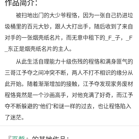
作品简介：
被扫地出门的大少爷程恪，因为一张自己扔进垃
圾桶里的百元大钞，跟人大打出手，随后收到了来自
对手的一张烟壳纸名片，而无意中租下的_F_子，_F
_东正是烟壳纸名片的主人。
从此生活自理能力十级伤残的程恪和满身匪气的
三哥江予夺之间冲突不断，两人不打不相识的缘分从
此开始。随着渐渐增加的接触，江予夺发现家务废材
程恪竟然是一个沙画高手，对他充满了好奇，而江予
夺不断躲避的“他们”和谜一样的过去，也让程恪陷入
了迷茫。
『
巫哲
』的其
她
作品：