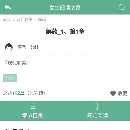
女生阅读之家


首页
>
现代耽美
>
解药
解药
_
1、第1章

巫哲
【
bl
】
『
现代耽美
』
轻松
总共
102
章（
已完结
）
收藏



章节目录
开始阅读