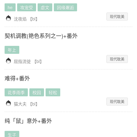
he
攻宠受
虐文
因缘邂逅
现代耽美

沈夜焰
【
bl
】
契机调教(艳色系列之一)+番外
年上
现代耽美

屈指流徙
【
bl
】
难得+番外
花季雨季
校园
轻松
现代耽美

猫大夫
【
bl
】
纯「鼠」意外+番外
生子