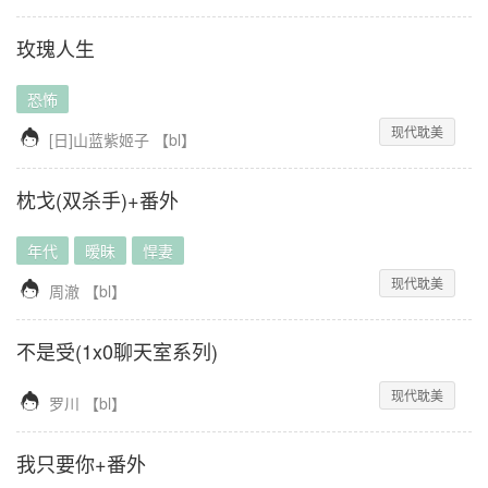
玫瑰人生
恐怖
现代耽美

[日]山蓝紫姬子
【
bl
】
枕戈(双杀手)+番外
年代
暧昧
悍妻
现代耽美

周澈
【
bl
】
不是受(1x0聊天室系列)
现代耽美

罗川
【
bl
】
我只要你+番外